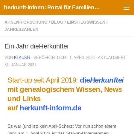
herkunft-inform: Portal für Familien- und Ahnenforschung
Zum Inhalt springen
AHNEN-FORSCHUNG
/
BLOG
/
EINSTIEGSWISSEN
/
JAHRESZAHLEN
Ein Jahr dieHerkunftei
VON
KLAUSG
· VERÖFFENTLICHT
1. APRIL 2020
· AKTUALISIERT
31. JANUAR 2021
Start-up seit April 2019:
die
Herkunftei
mit genealogischem Wissen, News
und Links
auf
herkunft-inform.de
Es war (und ist)
kein
April-Scherz: Vor nun schon einem
Jahr, am 1. April 2019, ist das Star-up-Unternehmen