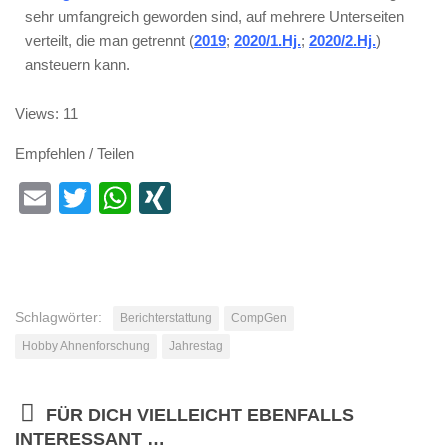
sehr umfangreich geworden sind, auf mehrere Unterseiten
verteilt, die man getrennt (
2019
;
2020/1.Hj.
;
2020/2.Hj.
)
ansteuern kann.
Views: 11
Empfehlen / Teilen
Email
Twitter
WhatsApp
XING
Schlagwörter:
Berichterstattung
CompGen
Hobby Ahnenforschung
Jahrestag
FÜR DICH VIELLEICHT EBENFALLS
INTERESSANT …