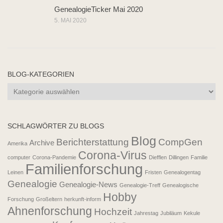
GenealogieTicker Mai 2020
5. MAI 2020
BLOG-KATEGORIEN
SCHLAGWÖRTER ZU BLOGS
Blog
Berichterstattung
CompGen
Archive
Amerika
Corona-Virus
computer
Corona-Pandemie
Diefflen
Dillingen
Familie
Familienforschung
Leinen
Fristen
Genealogentag
Genealogie
Genealogie-News
Genealogie-Treff
Genealogische
Hobby
Forschung
Großeltern
herkunft-inform
Ahnenforschung
Hochzeit
Jahrestag
Jubiläum
Kekule