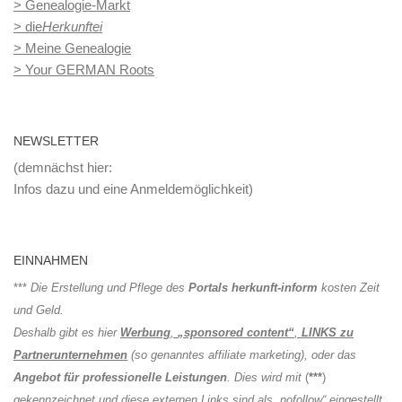
> Genealogie-Markt
> die
Herkunftei
> Meine Genealogie
> Your GERMAN Roots
NEWSLETTER
(demnächst hier:
Infos dazu und eine Anmeldemöglichkeit)
EINNAHMEN
***
Die Erstellung und Pflege des
Portals herkunft-inform
kosten Zeit
und Geld.
Deshalb gibt es hier
Werbung
,
„sponsored content“
,
LINKS zu
Partnerunternehmen
(so genanntes affiliate marketing), oder das
Angebot für professionelle Leistungen
. Dies wird mit
(
***
)
gekennzeichnet und diese externen Links sind als „nofollow“ eingestellt.