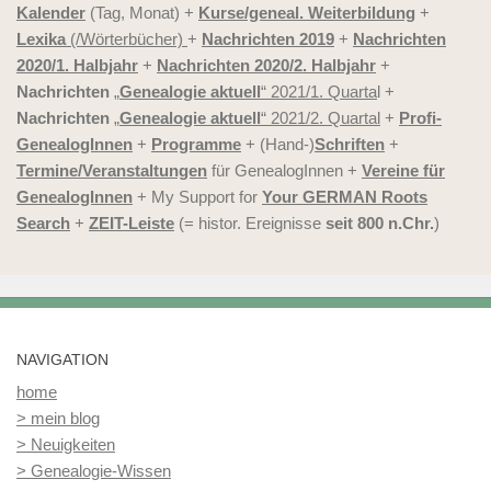
Kalender
(Tag, Monat) +
Kurse/geneal. Weiterbildung
+
Lexika
(/Wörterbücher)
+
Nachrichten 2019
+
Nachrichten
2020/1. Halbjahr
+
Nachrichten 2020/2. Halbjahr
+
Nachrichten
„
Genealogie aktuell
“ 2021/1. Quarta
l +
Nachrichten
„
Genealogie aktuell
“ 2021/2. Quartal
+
Profi-
GenealogInnen
+
Programme
+ (Hand-)
Schriften
+
Termine/Veranstaltungen
für GenealogInnen +
Vereine für
GenealogInnen
+ My Support for
Your GERMAN Roots
Search
+
ZEIT-Leiste
(= histor. Ereignisse
seit 800 n.Chr.
)
NAVIGATION
home
> mein blog
> Neuigkeiten
> Genealogie-Wissen