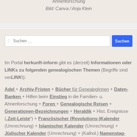
Bild: Canva / Anja Klein
Suchen
nach:
Im Portal
herkunft-inform
gibt es (derzeit)
Informationen oder
LINKs zu folgenden genealogischen Themen
(Begriffe sind
ver
LINK
t):
Adel
+
Archiv-Fristen
+
Bücher
für GenealogInnen
+
Daten-
Banken
+ Hilfen beim
Einstieg
in die Familien- u.
Ahnenforschung +
Foren
+
Genealogische Reisen
+
Generationen-Bezeichnungen
+
Heraldik
+ Hist. Ereignisse
(„
Zeit-Leiste
“) +
Französischer (Revolutions-)Kalender
(Umrechnung) +
Islamischer Kalender
(Umrechnung) +
Jüdischer Kalender
(Umrechnung) + (Kathol.)
Namenstag-