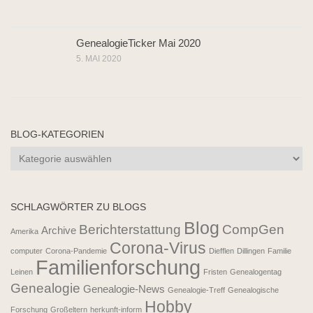
GenealogieTicker Mai 2020
5. MAI 2020
BLOG-KATEGORIEN
Blog-
Kategorien
SCHLAGWÖRTER ZU BLOGS
Blog
Berichterstattung
CompGen
Archive
Amerika
Corona-Virus
computer
Corona-Pandemie
Diefflen
Dillingen
Familie
Familienforschung
Leinen
Fristen
Genealogentag
Genealogie
Genealogie-News
Genealogie-Treff
Genealogische
Hobby
Forschung
Großeltern
herkunft-inform