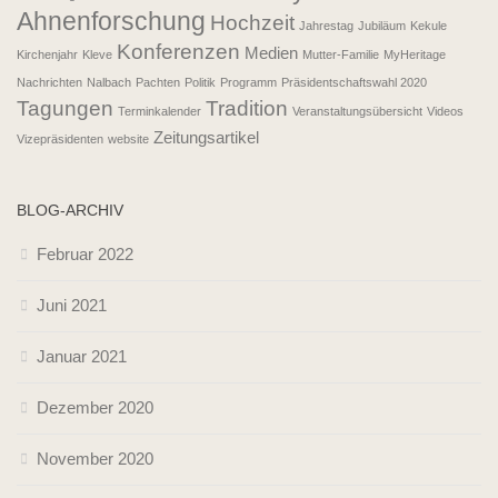
Ahnenforschung
Hochzeit
Jahrestag
Jubiläum
Kekule
Konferenzen
Medien
Kirchenjahr
Kleve
Mutter-Familie
MyHeritage
Nachrichten
Nalbach
Pachten
Politik
Programm
Präsidentschaftswahl 2020
Tagungen
Tradition
Terminkalender
Veranstaltungsübersicht
Videos
Zeitungsartikel
Vizepräsidenten
website
BLOG-ARCHIV
Februar 2022
Juni 2021
Januar 2021
Dezember 2020
November 2020