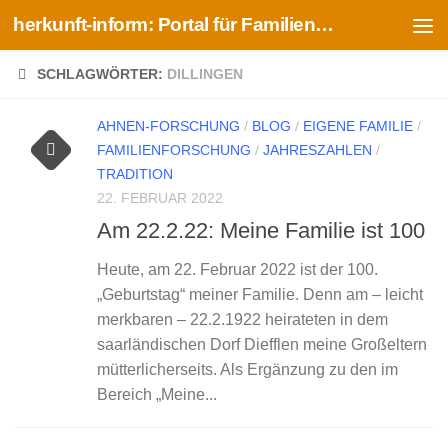
herkunft-inform: Portal für Familien- und Ahnenforschung
Zum Inhalt springen
SCHLAGWÖRTER:
DILLINGEN
AHNEN-FORSCHUNG
/
BLOG
/
EIGENE FAMILIE
/
FAMILIENFORSCHUNG
/
JAHRESZAHLEN
/
TRADITION
22. FEBRUAR 2022
Am 22.2.22: Meine Familie ist 100
Heute, am 22. Februar 2022 ist der 100.
„Geburtstag“ meiner Familie. Denn am – leicht
merkbaren – 22.2.1922 heirateten in dem
saarländischen Dorf Diefflen meine Großeltern
mütterlicherseits. Als Ergänzung zu den im
Bereich „Meine...