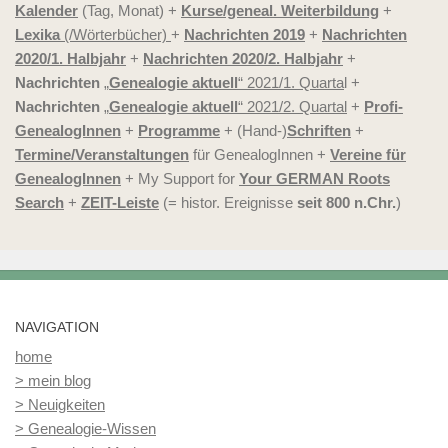
Kalender
(Tag, Monat) +
Kurse/geneal. Weiterbildung
+
Lexika
(/Wörterbücher)
+
Nachrichten 2019
+
Nachrichten
2020/1. Halbjahr
+
Nachrichten 2020/2. Halbjahr
+
Nachrichten
„
Genealogie aktuell
“ 2021/1. Quarta
l +
Nachrichten
„
Genealogie aktuell
“ 2021/2. Quartal
+
Profi-
GenealogInnen
+
Programme
+ (Hand-)
Schriften
+
Termine/Veranstaltungen
für GenealogInnen +
Vereine für
GenealogInnen
+ My Support for
Your GERMAN Roots
Search
+
ZEIT-Leiste
(= histor. Ereignisse
seit 800 n.Chr.
)
NAVIGATION
home
> mein blog
> Neuigkeiten
> Genealogie-Wissen