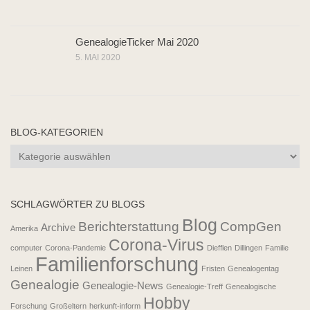
GenealogieTicker Mai 2020
5. MAI 2020
BLOG-KATEGORIEN
Blog-
Kategorien
SCHLAGWÖRTER ZU BLOGS
Blog
Berichterstattung
CompGen
Archive
Amerika
Corona-Virus
computer
Corona-Pandemie
Diefflen
Dillingen
Familie
Familienforschung
Leinen
Fristen
Genealogentag
Genealogie
Genealogie-News
Genealogie-Treff
Genealogische
Hobby
Forschung
Großeltern
herkunft-inform