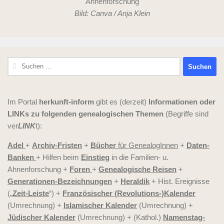
Bild: Canva / Anja Klein
Suchen
nach:
Im Portal
herkunft-inform
gibt es (derzeit)
Informationen oder
LINKs zu folgenden genealogischen Themen
(Begriffe sind
ver
LINK
t):
Adel
+
Archiv-Fristen
+
Bücher
für GenealogInnen
+
Daten-
Banken
+ Hilfen beim
Einstieg
in die Familien- u.
Ahnenforschung +
Foren
+
Genealogische Reisen
+
Generationen-Bezeichnungen
+
Heraldik
+ Hist. Ereignisse
(„
Zeit-Leiste
“) +
Französischer (Revolutions-)Kalender
(Umrechnung) +
Islamischer Kalender
(Umrechnung) +
Jüdischer Kalender
(Umrechnung) + (Kathol.)
Namenstag-