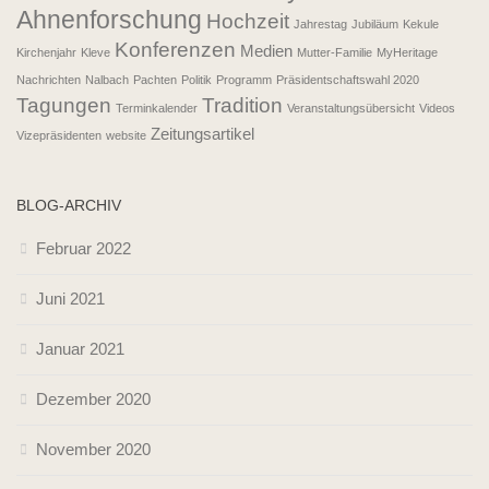
Ahnenforschung
Hochzeit
Jahrestag
Jubiläum
Kekule
Konferenzen
Medien
Kirchenjahr
Kleve
Mutter-Familie
MyHeritage
Nachrichten
Nalbach
Pachten
Politik
Programm
Präsidentschaftswahl 2020
Tagungen
Tradition
Terminkalender
Veranstaltungsübersicht
Videos
Zeitungsartikel
Vizepräsidenten
website
BLOG-ARCHIV
Februar 2022
Juni 2021
Januar 2021
Dezember 2020
November 2020