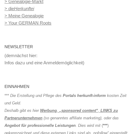
> Genealogie-Markt
> die
Herkunftei
> Meine Genealogie
> Your GERMAN Roots
NEWSLETTER
(demnächst hier:
Infos dazu und eine Anmeldemöglichkeit)
EINNAHMEN
***
Die Erstellung und Pflege des
Portals herkunft-inform
kosten Zeit
und Geld.
Deshalb gibt es hier
Werbung
,
„sponsored content“
,
LINKS zu
Partnerunternehmen
(so genanntes affiliate marketing), oder das
Angebot für professionelle Leistungen
. Dies wird mit
(
***
)
gekennzeichnet und diese externen Links sind als „nofollow“ eingestellt.