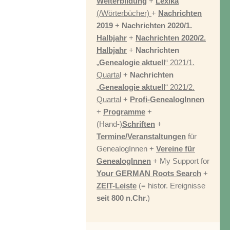
Weiterbildung
+
Lexika
(/Wörterbücher)
+
Nachrichten
2019
+
Nachrichten 2020/1.
Halbjahr
+
Nachrichten 2020/2.
Halbjahr
+
Nachrichten
„
Genealogie aktuell
“ 2021/1.
Quarta
l +
Nachrichten
„
Genealogie aktuell
“ 2021/2.
Quartal
+
Profi-GenealogInnen
+
Programme
+
(Hand-)
Schriften
+
Termine/Veranstaltungen
für
GenealogInnen +
Vereine für
GenealogInnen
+ My Support for
Your GERMAN Roots Search
+
ZEIT-Leiste
(= histor. Ereignisse
seit 800 n.Chr.
)