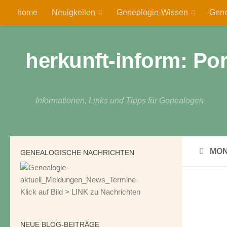
home
Neuigkeiten
Genealogie-Wissen
Gene
Zum Inhalt springen
herkunft-inform: Po
Informationen, Links und Tipps für Genealogen
MON
GENEALOGISCHE NACHRICHTEN
Klick auf Bild > LINK zu Nachrichten
NEUE BLOG-BEITRÄGE