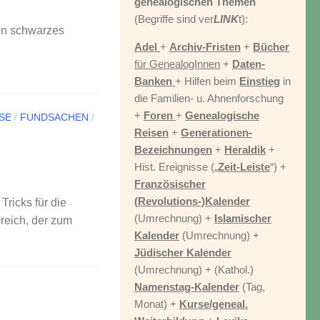
genealogischen Themen
(Begriffe sind ver
LINK
t):
ein schwarzes
Adel
+
Archiv-Fristen
+
Bücher
für GenealogInnen
+
Daten-
Banken
+ Hilfen beim
Einstieg
in
die Familien- u. Ahnenforschung
+
Foren
+
Genealogische
SE
/
FUNDSACHEN
/
Reisen
+
Generationen-
Bezeichnungen
+
Heraldik
+
Hist. Ereignisse („
Zeit-Leiste
“) +
Französischer
(Revolutions-)Kalender
Tricks für die
(Umrechnung) +
Islamischer
reich, der zum
Kalender
(Umrechnung) +
Jüdischer Kalender
(Umrechnung) + (Kathol.)
Namenstag-Kalender
(Tag,
Monat) +
Kurse/geneal.