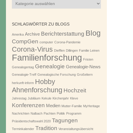
Blog-
Kategorien
SCHLAGWÖRTER ZU BLOGS
Blog
Berichterstattung
Archive
Amerika
CompGen
computer
Corona-Pandemie
Corona-Virus
Diefflen
Dillingen
Familie Leinen
Familienforschung
Fristen
Genealogie
Genealogie-News
Genealogentag
Genealogie-Treff
Genealogische Forschung
Großeltern
Hobby
herkunft-inform
Ahnenforschung
Hochzeit
Jahrestag
Jubiläum
Kekule
Kirchenjahr
Kleve
Konferenzen
Medien
Mutter-Familie
MyHeritage
Nachrichten
Nalbach
Pachten
Politik
Programm
Tagungen
Präsidentschaftswahl 2020
Tradition
Terminkalender
Veranstaltungsübersicht