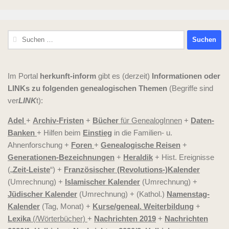
Suchen
nach:
Im Portal
herkunft-inform
gibt es (derzeit)
Informationen oder
LINKs zu folgenden genealogischen Themen
(Begriffe sind
ver
LINK
t):
Adel
+
Archiv-Fristen
+
Bücher
für GenealogInnen
+
Daten-
Banken
+ Hilfen beim
Einstieg
in die Familien- u.
Ahnenforschung +
Foren
+
Genealogische Reisen
+
Generationen-Bezeichnungen
+
Heraldik
+ Hist. Ereignisse
(„
Zeit-Leiste
“) +
Französischer (Revolutions-)Kalender
(Umrechnung) +
Islamischer Kalender
(Umrechnung) +
Jüdischer Kalender
(Umrechnung) + (Kathol.)
Namenstag-
Kalender
(Tag, Monat) +
Kurse/geneal. Weiterbildung
+
Lexika
(/Wörterbücher)
+
Nachrichten 2019
+
Nachrichten