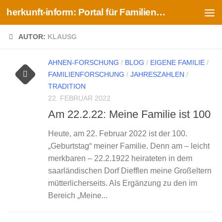
herkunft-inform: Portal für Familien- und Ahnenforschung
Zum Inhalt springen
AUTOR:
KLAUSG
AHNEN-FORSCHUNG
/
BLOG
/
EIGENE FAMILIE
/
FAMILIENFORSCHUNG
/
JAHRESZAHLEN
/
TRADITION
22. FEBRUAR 2022
Am 22.2.22: Meine Familie ist 100
Heute, am 22. Februar 2022 ist der 100.
„Geburtstag“ meiner Familie. Denn am – leicht
merkbaren – 22.2.1922 heirateten in dem
saarländischen Dorf Diefflen meine Großeltern
mütterlicherseits. Als Ergänzung zu den im
Bereich „Meine...