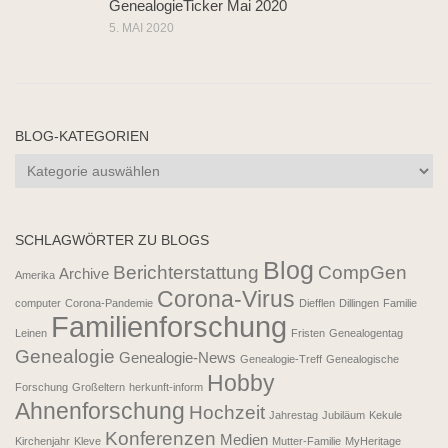
GenealogieTicker Mai 2020
5. MAI 2020
BLOG-KATEGORIEN
Blog-
Kategorien
SCHLAGWÖRTER ZU BLOGS
Blog
Berichterstattung
CompGen
Archive
Amerika
Corona-Virus
computer
Corona-Pandemie
Diefflen
Dillingen
Familie
Familienforschung
Leinen
Fristen
Genealogentag
Genealogie
Genealogie-News
Genealogie-Treff
Genealogische
Hobby
Forschung
Großeltern
herkunft-inform
Ahnenforschung
Hochzeit
Jahrestag
Jubiläum
Kekule
Konferenzen
Medien
Kirchenjahr
Kleve
Mutter-Familie
MyHeritage