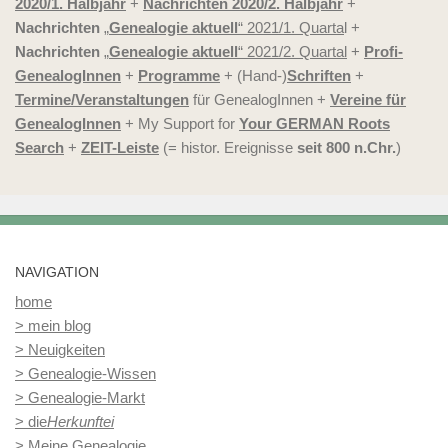
2020/1. Halbjahr
+
Nachrichten 2020/2. Halbjahr
+
Nachrichten
„
Genealogie aktuell
“ 2021/1. Quarta
l +
Nachrichten
„
Genealogie aktuell
“ 2021/2. Quartal
+
Profi-
GenealogInnen
+
Programme
+ (Hand-)
Schriften
+
Termine/Veranstaltungen
für GenealogInnen +
Vereine für
GenealogInnen
+ My Support for
Your GERMAN Roots
Search
+
ZEIT-Leiste
(= histor. Ereignisse
seit 800 n.Chr.
)
NAVIGATION
home
> mein blog
> Neuigkeiten
> Genealogie-Wissen
> Genealogie-Markt
> die
Herkunftei
> Meine Genealogie