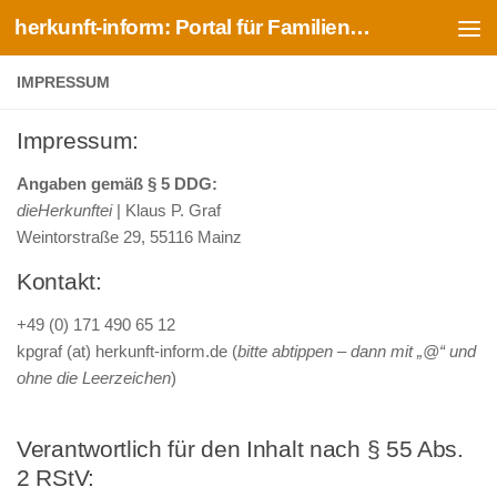
herkunft-inform: Portal für Familien- und Ahnenforschung
Zum Inhalt springen
IMPRESSUM
Impressum:
Angaben gemäß § 5 DDG:
dieHerkunftei
| Klaus P. Graf
Weintorstraße 29, 55116 Mainz
Kontakt:
+49 (0) 171 490 65 12
kpgraf (at) herkunft-inform.de (
bitte abtippen – dann mit „@“ und
ohne die Leerzeichen
)
Verantwortlich für den Inhalt nach § 55 Abs.
2 RStV: