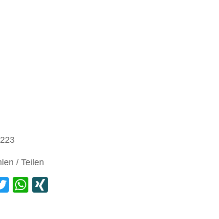
ten (Sütterlin, Kurrent)
reise heute (Kfz-Kennzeichen )
n (s.a. Blog)
s
 223
en / Teilen
mail
Twitter
WhatsApp
XING