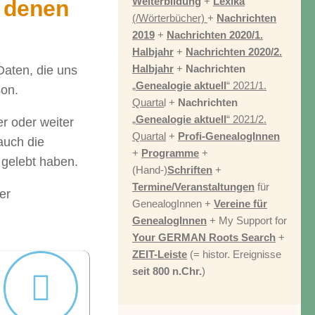
Weiterbildung
+
Lexika
s denen
(/Wörterbücher)
+
Nachrichten
2019
+
Nachrichten 2020/1.
Halbjahr
+
Nachrichten 2020/2.
Halbjahr
+
Nachrichten
Daten, die uns
„
Genealogie aktuell
“ 2021/1.
son.
Quarta
l +
Nachrichten
„
Genealogie aktuell
“ 2021/2.
r oder weiter
Quartal
+
Profi-GenealogInnen
auch die
+
Programme
+
 gelebt haben.
(Hand-)
Schriften
+
Termine/Veranstaltungen
für
er
GenealogInnen +
Vereine für
GenealogInnen
+ My Support for
Your GERMAN Roots Search
+
ZEIT-Leiste
(= histor. Ereignisse
seit 800 n.Chr.
)