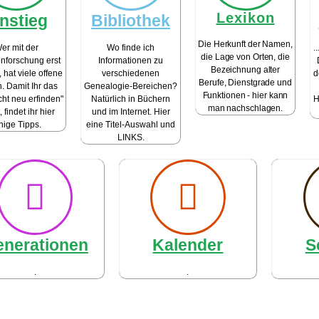
Lexikon
instieg
Bibliothek
Die Herkunft der Namen,
er mit der
Wo finde ich
.
die Lage von Orten, die
nforschung erst
Informationen zu
Bezeichnung alter
 hat viele offene
verschiedenen
d
Berufe, Dienstgrade und
. Damit Ihr das
Genealogie-Bereichen?
Funktionen - hier kann
cht neu erfinden"
Natürlich in Büchern
H
man nachschlagen.
 findet ihr hier
und im Internet. Hier
nige Tipps.
eine Titel-Auswahl und
LINKS.
nerationen
Kalender
S
.
.