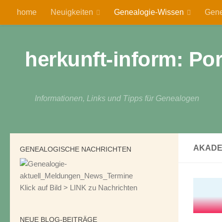
home
Neuigkeiten
Genealogie-Wissen
Gene
Zum Inhalt springen
herkunft-inform: Po
Informationen, Links und Tipps für Genealogen
AKADE
GENEALOGISCHE NACHRICHTEN
Klick auf Bild > LINK zu Nachrichten
NEUE BLOG-BEITRÄGE