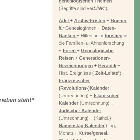
genealogischen Themen
(Begriffe sind ver
LINK
t):
Adel
+
Archiv-Fristen
+
Bücher
für GenealogInnen
+
Daten-
Banken
+ Hilfen beim
Einstieg
in
die Familien- u. Ahnenforschung
+
Foren
+
Genealogische
Reisen
+
Generationen-
Bezeichnungen
+
Heraldik
+
Hist. Ereignisse („
Zeit-Leiste
“) +
Französischer
(Revolutions-)Kalender
(Umrechnung) +
Islamischer
ieben steht“
Kalender
(Umrechnung) +
Jüdischer Kalender
(Umrechnung) + (Kathol.)
Namenstag-Kalender
(Tag,
Monat) +
Kurse/geneal.